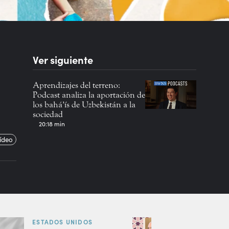
Ver siguiente
Aprendizajes del terreno:
Podcast analiza la aportación de
los bahá’ís de Uzbekistán a la
sociedad
20:18 min
ídeo
ESTADOS UNIDOS