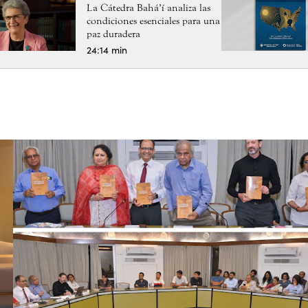
La Cátedra Bahá’í analiza las
condiciones esenciales para una
paz duradera
24:14 min