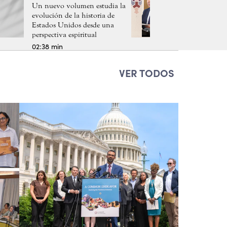
Un nuevo volumen estudia la
evolución de la historia de
Estados Unidos desde una
perspectiva espiritual
02:38 min
VER TODOS