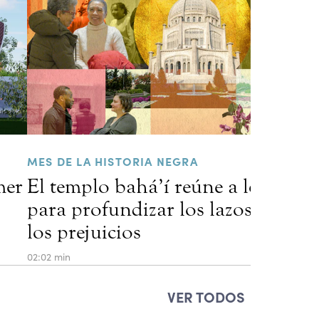
MES DE LA HISTORIA NEGRA
mer
El templo bahá’í reúne a los resid
para profundizar los lazos que sa
los prejuicios
02:02 min
VER TODOS