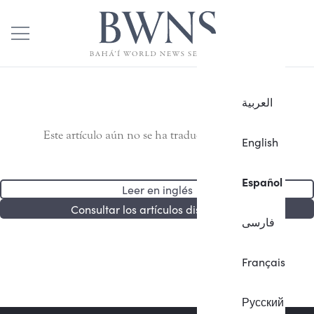
العربية
Este artículo aún no se ha traducido al español.
English
Español
Leer en inglés
Consultar los artículos disponibles
فارسی
Français
Русский