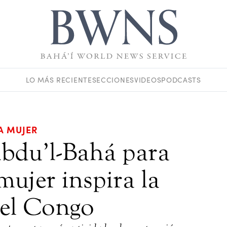
LO MÁS RECIENTE
SECCIONES
VIDEOS
PODCASTS
A MUJER
Abdu’l-Bahá para
mujer inspira la
del Congo