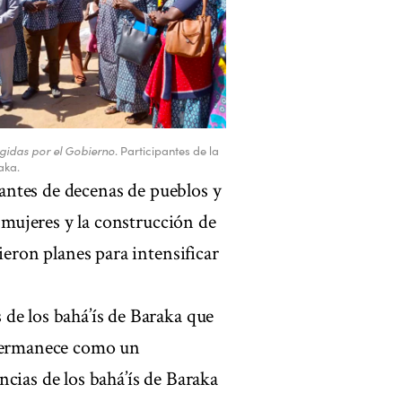
gidas por el Gobierno
. Participantes de la
aka.
ipantes de decenas de pueblos y
s mujeres y la construcción de
ieron planes para intensificar
de los bahá’ís de Baraka que
 permanece como un
cias de los bahá’ís de Baraka