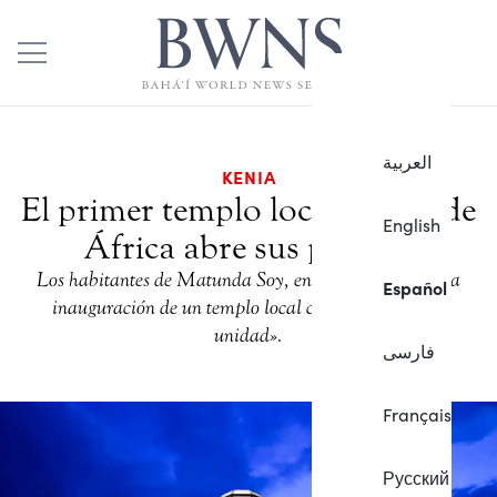
العربية
KENIA
El primer templo local bahá’í de
English
África abre sus puertas
Los habitantes de Matunda Soy, en Kenia, celebran la
Español
inauguración de un templo local como «un signo de
unidad».
فارسی
Français
Русский