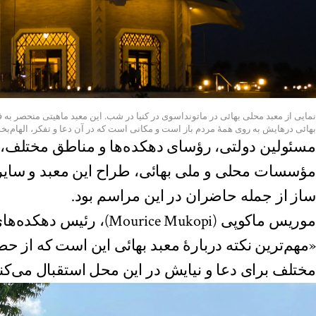
نمایی از معبد محلی بهائی در ماتونداسوی در کنیا در شب. این معبد ماهیتی منحصر به فر
بهائی در‌هایش به روی همهٔ مردم باز است و مکانی است که در آن دعا و تفکر، الهام‌
مسئولین دولتی، رؤسای دهکده‌ها و مناطق مختلف، 
مؤسسات محلی و ملی بهائی، طراح این معبد و سایر
ساز از جمله حاضران در این مراسم بود.
موریس ماکوپی (Mourice Mukopi)،
«مهم‌ترین نکته دربارهٔ معبد بهائی این است که از حض
مختلف برای دعا و نیایش در این محل استقبال می‌کند