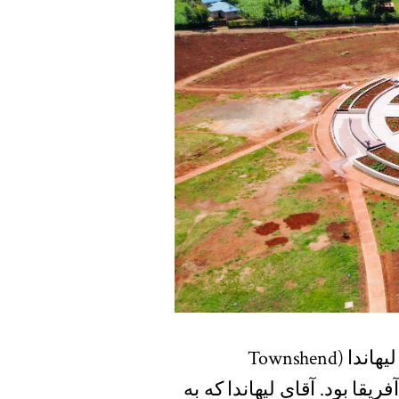
مراسم افتتاحیهٔ روز یکشنبه شامل سخنرانی تانشند لیهاندا (Townshend
فریقا بود. آقای لیهاندا که به