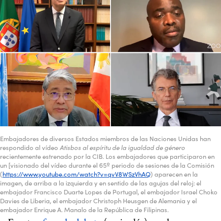
Embajadores de diversos Estados miembros de las Naciones Unidas han
respondido al vídeo
Atisbos al espíritu de la igualdad de género
recientemente estrenado por la CIB. Los embajadores que participaron en
un [visionado del vídeo durante el 65º periodo de sesiones de la Comisión
(
https://www.youtube.com/watch?v=qvV8WSzVhAQ
) aparecen en la
imagen, de arriba a la izquierda y en sentido de las agujas del reloj: el
embajador Francisco Duarte Lopes de Portugal, el embajador Israel Choko
Davies de Liberia, el embajador Christoph Heusgen de Alemania y el
embajador Enrique A. Manalo de la República de Filipinas.