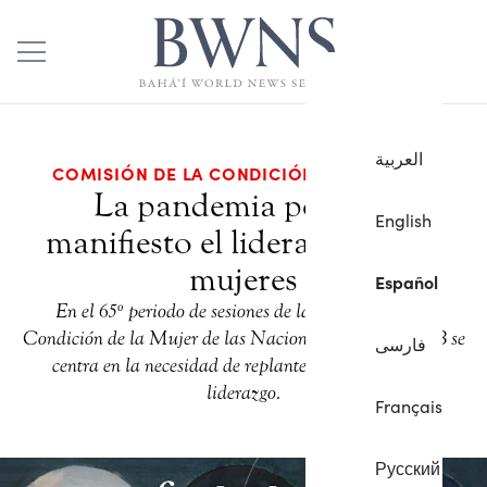
العربية
COMISIÓN DE LA CONDICIÓN DE LA MUJER
La pandemia pone de
English
manifiesto el liderazgo de las
mujeres
Español
En el 65º periodo de sesiones de la Comisión de la
Condición de la Mujer de las Naciones Unidas, la CIB se
فارسی
centra en la necesidad de replantear los modelos de
liderazgo.
Français
Русский