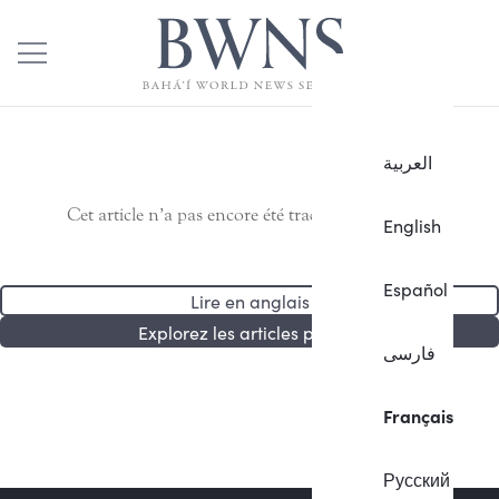
العربية
Cet article n’a pas encore été traduit en français.
English
Español
Lire en anglais
Explorez les articles publiés
فارسی
Français
Русский