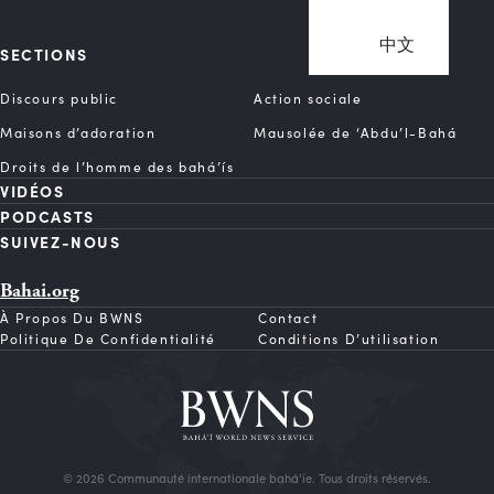
中文
SECTIONS
Discours public
Action sociale
Maisons d’adoration
Mausolée de ‘Abdu’l-Bahá
Droits de l’homme des bahá’ís
VIDÉOS
PODCASTS
SUIVEZ-NOUS
Bahai.org
À Propos Du BWNS
Contact
Politique De Confidentialité
Conditions D’utilisation
© 2026 Communauté internationale bahá’íe. Tous droits réservés.