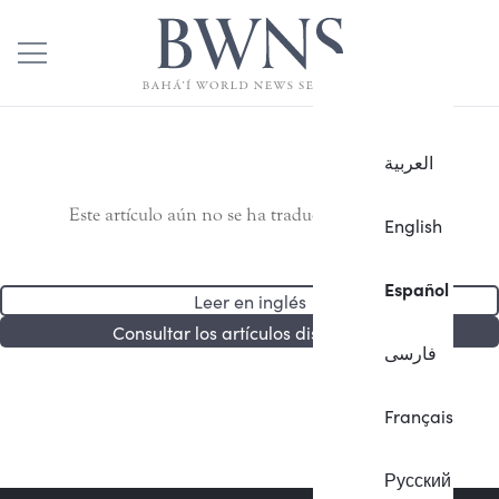
العربية
Este artículo aún no se ha traducido al español.
English
Español
Leer en inglés
Consultar los artículos disponibles
فارسی
Français
Русский