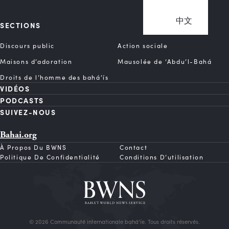
中文
SECTIONS
Discours public
Action sociale
Maisons d’adoration
Mausolée de ‘Abdu’l-Bahá
Droits de l’homme des bahá’ís
VIDÉOS
PODCASTS
SUIVEZ-NOUS
Bahai.org
À Propos Du BWNS
Contact
Politique De Confidentialité
Conditions D’utilisation
© 2026 Communauté internationale bahá’íe. Tous droits réservés.