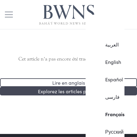
العربية
Cet article n’a pas encore été traduit en français.
English
Español
Lire en anglais
Explorez les articles publiés
فارسی
Français
Русский