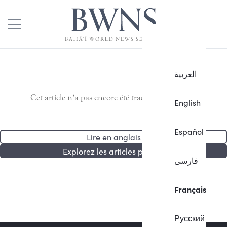
العربية
Cet article n’a pas encore été traduit en français.
English
Español
Lire en anglais
Explorez les articles publiés
فارسی
Français
Русский