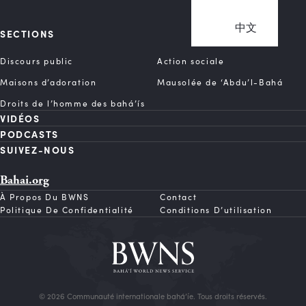
中文
SECTIONS
Discours public
Action sociale
Maisons d’adoration
Mausolée de ‘Abdu’l-Bahá
Droits de l’homme des bahá’ís
VIDÉOS
PODCASTS
SUIVEZ-NOUS
Bahai.org
À Propos Du BWNS
Contact
Politique De Confidentialité
Conditions D’utilisation
© 2026 Communauté internationale bahá’íe. Tous droits réservés.