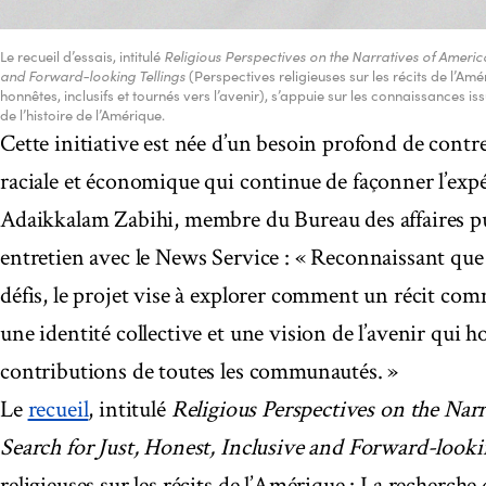
Le recueil d’essais, intitulé
Religious Perspectives on the Narratives of America 
and Forward-looking Tellings
(Perspectives religieuses sur les récits de l’Amé
honnêtes, inclusifs et tournés vers l’avenir), s’appuie sur les connaissances iss
de l’histoire de l’Amérique.
Cette initiative est née d’un besoin profond de contrer 
raciale et économique qui continue de façonner l’expé
Adaikkalam Zabihi, membre du Bureau des affaires pub
entretien avec le News Service : « Reconnaissant que 
défis, le projet vise à explorer comment un récit com
une identité collective et une vision de l’avenir qui ho
contributions de toutes les communautés. »
Le
recueil
, intitulé
Religious Perspectives on the Narr
Search for Just, Honest, Inclusive and Forward-looki
religieuses sur les récits de l’Amérique : La recherche 