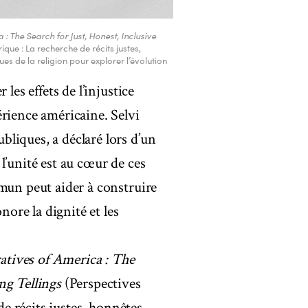
: The Search for Just, Honest, Inclusive
rique : La recherche de récits justes,
ues de la religion pour explorer l’évolution
les effets de l’injustice
rience américaine. Selvi
liques, a déclaré lors d’un
l’unité est au cœur de ces
mun peut aider à construire
nore la dignité et les
atives of America : The
ng Tellings
(Perspectives
de récits justes, honnêtes,