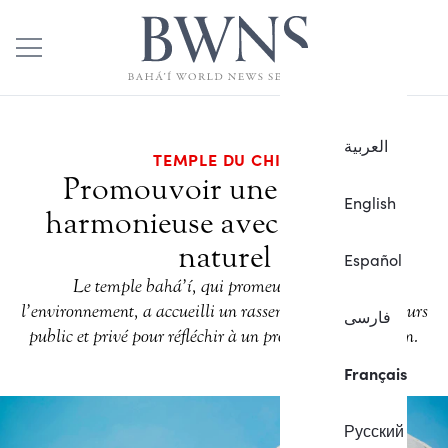
العربية
TEMPLE DU CHILI
Promouvoir une relation
English
harmonieuse avec le monde
naturel
Español
Le temple bahá’í, qui promeut la gestion de
l’environnement, a accueilli un rassemblement des secteurs
فارسی
public et privé pour réfléchir à un projet de conservation.
Français
Русский