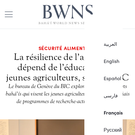
العربية
SÉCURITÉ ALIMENTAIRE
La résilience de l’agriculture
English
dépend de l’éducation des
jeunes agriculteurs, selon le BIC
Español
Le bureau de Genève du BIC explore la vision des efforts
bahá’ís qui visent les jeunes agriculteurs ruraux par le biais
فارسی
de programmes de recherche-action participatifs.
Français
Русский