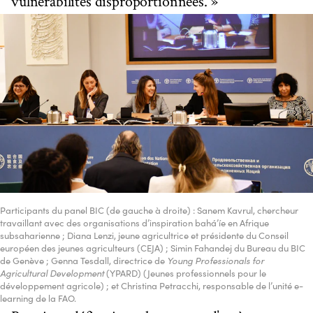
vulnérabilités disproportionnées. »
Participants du panel BIC (de gauche à droite) : Sanem Kavrul, chercheur
travaillant avec des organisations d’inspiration bahá’íe en Afrique
subsaharienne ; Diana Lenzi, jeune agricultrice et présidente du Conseil
européen des jeunes agriculteurs (CEJA) ; Simin Fahandej du Bureau du BIC
de Genève ; Genna Tesdall, directrice de
Young Professionals for
Agricultural Development
(YPARD) (Jeunes professionnels pour le
développement agricole) ; et Christina Petracchi, responsable de l’unité e-
learning de la FAO.