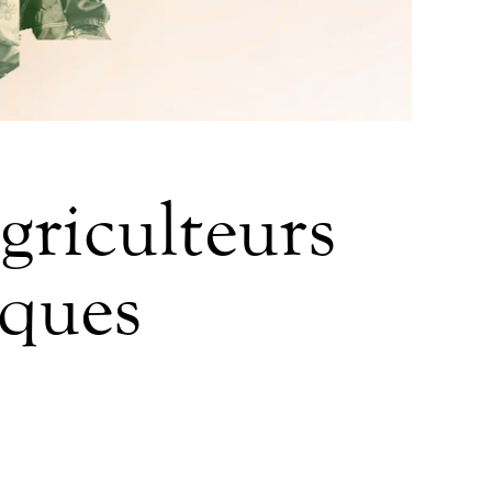
griculteurs
iques