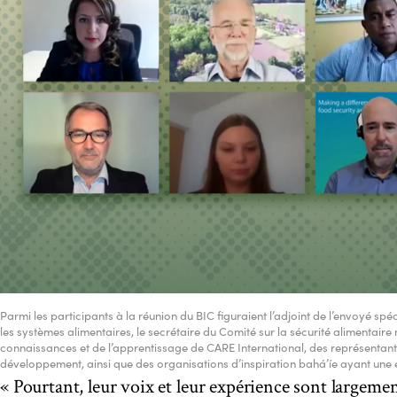
Parmi les participants à la réunion du BIC figuraient l’adjoint de l’envoyé sp
les systèmes alimentaires, le secrétaire du Comité sur la sécurité alimentaire 
connaissances et de l’apprentissage de CARE International, des représentan
développement, ainsi que des organisations d’inspiration bahá’íe ayant une
« Pourtant, leur voix et leur expérience sont largeme