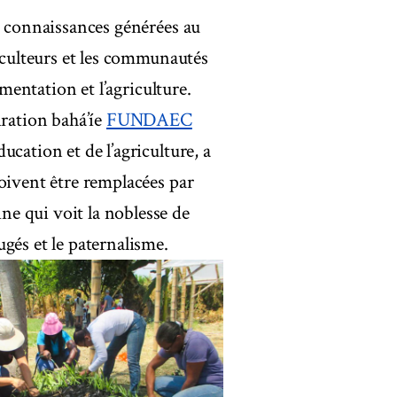
s connaissances générées au
riculteurs et les communautés
imentation et l’agriculture.
iration bahá’íe
FUNDAEC
cation et de l’agriculture, a
oivent être remplacées par
e qui voit la noblesse de
gés et le paternalisme.