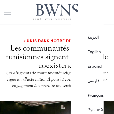
العربية
« UNIS DANS NOTRE DIVERSITÉ »
Les communautés religieuses
English
tunisiennes signent un pacte de
coexistence
Español
Les dirigeants de communautés religieuses tunisiennes ont
signé un « Pacte national pour la coexistence », disant leur
فارسی
engagement à construire une société plus pacifique.
Français
Русский