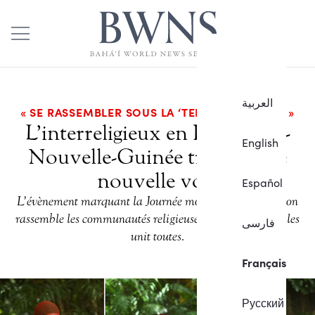
العربية
« SE RASSEMBLER SOUS LA ‘TENTE DE L’UNITÉ’ »
L’interreligieux en Papouasie-
English
Nouvelle-Guinée trouve une
nouvelle voie
Español
L’évènement marquant la Journée mondiale de la religion
rassemble les communautés religieuses autour de ce qui les
فارسی
unit toutes.
Français
Русский