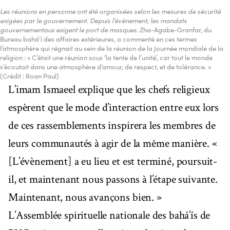
Les réunions en personne ont été organisées selon les mesures de sécurité
exigées par le gouvernement. Depuis l’évènement, les mandats
gouvernementaux exigent le port de masques.
Zha-Agabe-Granfar, du
Bureau bahá’í des affaires extérieures, a commenté en ces termes
l’atmosphère qui régnait au sein de la réunion de la Journée mondiale de la
religion : « C’était une réunion sous ‘la tente de l’unité’, car tout le monde
s’écoutait dans une atmosphère d’amour, de respect, et de tolérance. »
(Crédit : Roan Paul)
L’imam Ismaeel explique que les chefs religieux
espèrent que le mode d’interaction entre eux lors
de ces rassemblements inspirera les membres de
leurs communautés à agir de la même manière. «
[L’évènement] a eu lieu et est terminé, poursuit-
il, et maintenant nous passons à l’étape suivante.
Maintenant, nous avançons bien. »
L’Assemblée spirituelle nationale des bahá’ís de