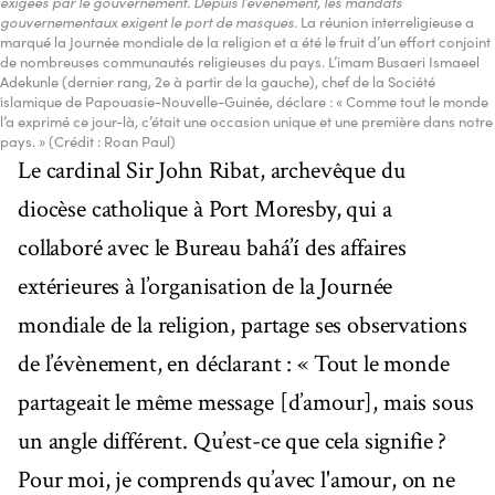
exigées par le gouvernement. Depuis l’évènement, les mandats
gouvernementaux exigent le port de masques
. La réunion interreligieuse a
marqué la Journée mondiale de la religion et a été le fruit d’un effort conjoint
de nombreuses communautés religieuses du pays. L’imam Busaeri Ismaeel
Adekunle (dernier rang, 2e à partir de la gauche), chef de la Société
islamique de Papouasie-Nouvelle-Guinée, déclare : « Comme tout le monde
l’a exprimé ce jour-là, c’était une occasion unique et une première dans notre
pays. » (Crédit : Roan Paul)
Le cardinal Sir John Ribat, archevêque du
diocèse catholique à Port Moresby, qui a
collaboré avec le Bureau bahá’í des affaires
extérieures à l’organisation de la Journée
mondiale de la religion, partage ses observations
de l’évènement, en déclarant : « Tout le monde
partageait le même message [d’amour], mais sous
un angle différent. Qu’est-ce que cela signifie ?
Pour moi, je comprends qu’avec l'amour, on ne