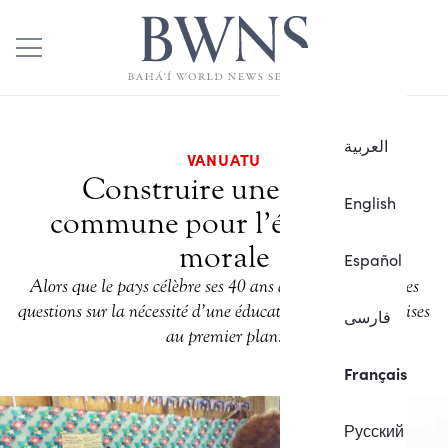
العربية
VANUATU
Construire une vision
English
commune pour l’éducation
morale
Español
Alors que le pays célèbre ses 40 ans d’indépendance, des
questions sur la nécessité d’une éducation morale sont mises
فارسی
au premier plan.
Français
Русский