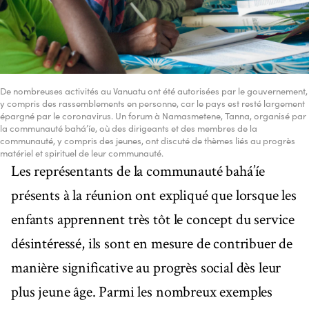
De nombreuses activités au Vanuatu ont été autorisées par le gouvernement,
y compris des rassemblements en personne, car le pays est resté largement
épargné par le coronavirus. Un forum à Namasmetene, Tanna, organisé par
la communauté bahá’íe, où des dirigeants et des membres de la
communauté, y compris des jeunes, ont discuté de thèmes liés au progrès
matériel et spirituel de leur communauté.
Les représentants de la communauté bahá’íe
présents à la réunion ont expliqué que lorsque les
enfants apprennent très tôt le concept du service
désintéressé, ils sont en mesure de contribuer de
manière significative au progrès social dès leur
plus jeune âge. Parmi les nombreux exemples