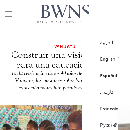
العربية
VANUATU
Construir una visión común
English
para una educación moral
En la celebración de los 40 años de independencia de
Español
Vanuatu, las cuestiones sobre la necesidad de una
educación moral han pasado al primer plano.
فارسی
Français
Русский