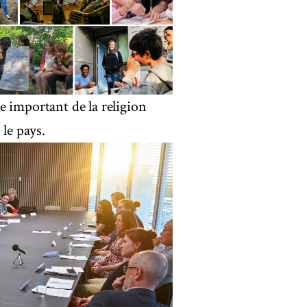
e important de la religion
 le pays.