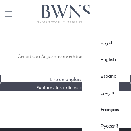
العربية
Cet article n’a pas encore été traduit en français.
English
Español
Lire en anglais
Explorez les articles publiés
فارسی
Français
Русский