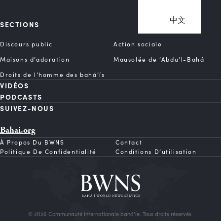
中文
SECTIONS
Discours public
Action sociale
Maisons d’adoration
Mausolée de ‘Abdu’l-Bahá
Droits de l’homme des bahá’ís
VIDÉOS
PODCASTS
SUIVEZ-NOUS
Bahai.org
À Propos Du BWNS
Contact
Politique De Confidentialité
Conditions D’utilisation
© 2026 Communauté internationale bahá’íe. Tous droits réservés.