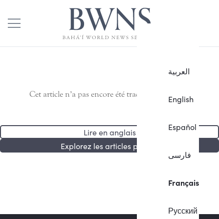
العربية
Cet article n’a pas encore été traduit en français.
English
Español
Lire en anglais
Explorez les articles publiés
فارسی
Français
Русский