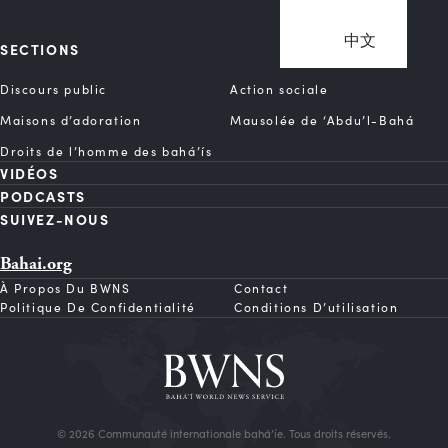
中文
SECTIONS
Discours public
Action sociale
Maisons d’adoration
Mausolée de ‘Abdu’l-Bahá
Droits de l’homme des bahá’ís
VIDÉOS
PODCASTS
SUIVEZ-NOUS
Bahai.org
À Propos Du BWNS
Contact
Politique De Confidentialité
Conditions D’utilisation
© 2026 Communauté internationale bahá’íe. Tous droits réservés.