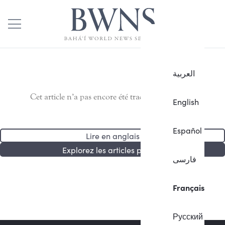
العربية
Cet article n’a pas encore été traduit en français.
English
Español
Lire en anglais
Explorez les articles publiés
فارسی
Français
Русский