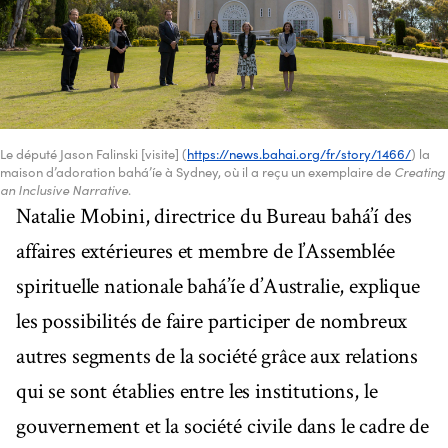
Le député Jason Falinski [visite] (
https://news.bahai.org/fr/story/1466/
) la
maison d’adoration bahá’íe à Sydney, où il a reçu un exemplaire de
Creating
an Inclusive Narrative
.
Natalie Mobini, directrice du Bureau bahá’í des
affaires extérieures et membre de l’Assemblée
spirituelle nationale bahá’íe d’Australie, explique
les possibilités de faire participer de nombreux
autres segments de la société grâce aux relations
qui se sont établies entre les institutions, le
gouvernement et la société civile dans le cadre de