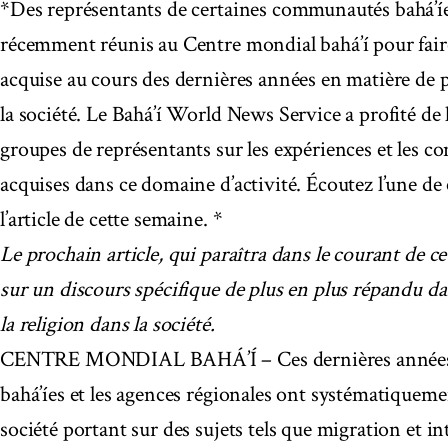
*Des représentants de certaines communautés bahá’íe
récemment réunis au Centre mondial bahá’í pour faire
acquise au cours des dernières années en matière de p
la société. Le Bahá’í World News Service a profité de 
groupes de représentants sur les expériences et les co
acquises dans ce domaine d’activité. Écoutez l’une de
l’article de cette semaine. *
Le prochain article, qui paraîtra dans le courant de c
sur un discours spécifique de plus en plus répandu dan
la religion dans la société.
CENTRE MONDIAL BAHÁ’Í – Ces dernières années, le
bahá’íes et les agences régionales ont systématiqueme
société portant sur des sujets tels que migration et in