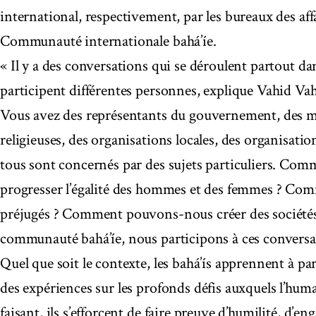
international, respectivement, par les bureaux des affa
Communauté internationale bahá’íe.
« Il y a des conversations qui se déroulent partout dan
participent différentes personnes, explique Vahid Vah
Vous avez des représentants du gouvernement, des 
religieuses, des organisations locales, des organisati
tous sont concernés par des sujets particuliers. Comme
progresser l’égalité des hommes et des femmes ? Com
préjugés ? Comment pouvons-nous créer des sociétés
communauté bahá’íe, nous participons à ces conversa
Quel que soit le contexte, les bahá’ís apprennent à pa
des expériences sur les profonds défis auxquels l’huma
faisant, ils s’efforcent de faire preuve d’humilité, d’