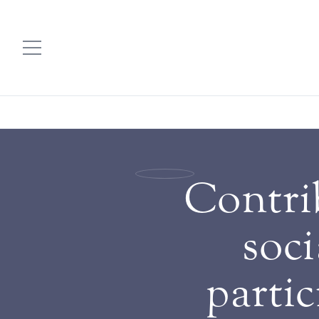
Contri
soci
partic