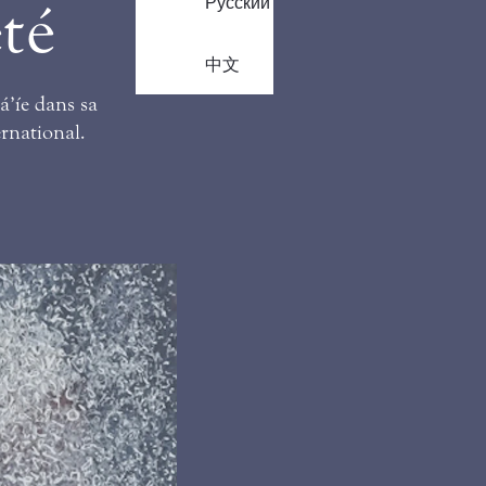
Русский
été
中文
á’íe dans sa
ernational.