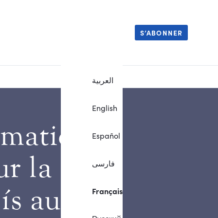
S’ABONNER
العربية
English
rmation
Español
ur la
فارسی
’ís aux
Français