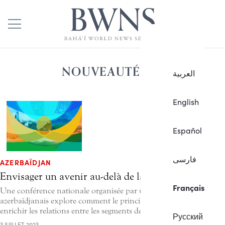
NOUVEAUTÉS
العربية
English
Español
فارسی
AZERBAÏDJAN
Envisager un avenir au-delà de la tolérance
Français
Une conférence nationale organisée par un Comité d’État
azerbaïdjanais explore comment le principe d’unité peut
enrichir les relations entre les segments de la société.
Русский
3 JUILLET 2023