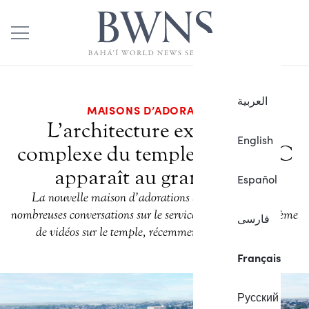
العربية
MAISONS D’ADORATION
L’architecture extérieure
English
complexe du temple de la RDC
apparaît au grand jour
Español
La nouvelle maison d’adorations bahá’íe inspire de
nombreuses conversations sur le service à la société, le thème
فارسی
de vidéos sur le temple, récemment mises en ligne.
Français
Русский