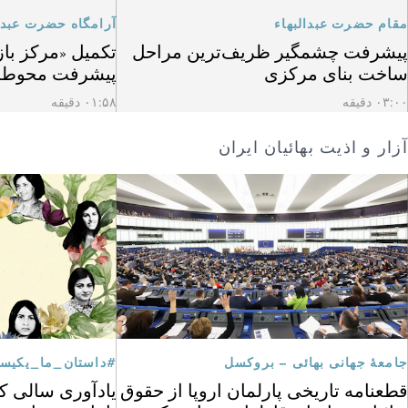
مقام حضرت عبدالبهاء
آرامگاه حضرت عبدال
پیشرفت چشمگیر ظریف‌ترین مراحل
تکمیل «مرکز باز
ساخت بنای مرکزی
پیشرفت محوطه
۰۳:۰۰ دقیقه
۰۱:۵۸ دقیقه
آزار و اذیت بهائیان ایران
جامعهٔ جهانی بهائی – بروکسل
#داستان_ما_یکیس
قطعنامه تاریخی پارلمان اروپا از حقوق
یادآوری سالی که