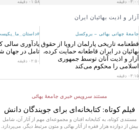
۰۳:۰۰ دقیقه
۰۱:۵۸ دقیقه
آزار و اذیت بهائیان ایران
جامعهٔ جهانی بهائی – بروکسل
#داستان_ما_یکیس
قطعنامه تاریخی پارلمان اروپا از حقوق
یادآوری سالی که
بهائیان در ایران قاطعانه حمایت کرده،
تامل در جهان ش
آزار و اذیت آنان توسط جمهوری
۰۲:۵۰ دقیقه
اسلامی را محکوم می‌کند
۰۳:۱۵ دقیقه
مستند سرویس خبری جامعهٔ بهائی
فیلم کوتاه: کتابخانه‌ای برای جویندگان دانش
مستندی کوتاه، به کتابخانه افنان و مجموعه‌ای مهم از آثار آن، شامل
بیش از دوازده هزار فقره از آثار بهائی و متون مرتبط دیگر، می‌پردازد.