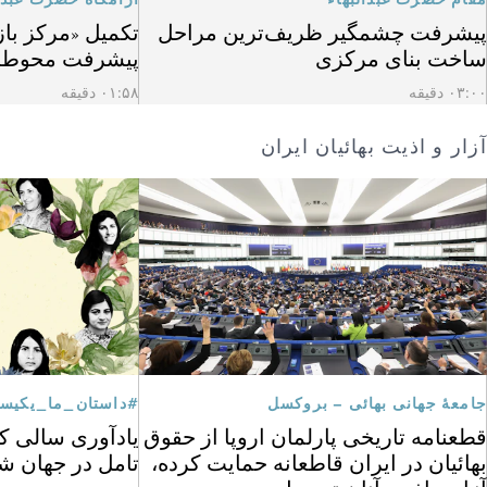
پیشرفت چشمگیر ظریف‌ترین مراحل
تکمیل «مرکز باز
ساخت بنای مرکزی
پیشرفت محوطه
۰۳:۰۰ دقیقه
۰۱:۵۸ دقیقه
آزار و اذیت بهائیان ایران
جامعهٔ جهانی بهائی – بروکسل
#داستان_ما_یکیس
قطعنامه تاریخی پارلمان اروپا از حقوق
یادآوری سالی که
بهائیان در ایران قاطعانه حمایت کرده،
تامل در جهان ش