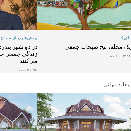
بلژیک
بینش‌هایی از میدان
یک محله، پنج صبحانهٔ جمعی
در دو شهر بندری 
زندگی جمعی خود 
۰۳:۴۲ دقیقه
می‌کنند
۲۱:۵۵ دقیقه
معابد بهائی