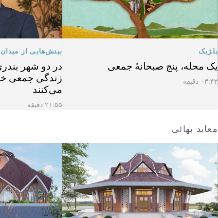
بلژیک
بینش‌هایی از میدان
یک محله، پنج صبحانهٔ جمعی
در دو شهر بندری 
زندگی جمعی خود 
۰۳:۴۲ دقیقه
می‌کنند
۲۱:۵۵ دقیقه
معابد بهائی