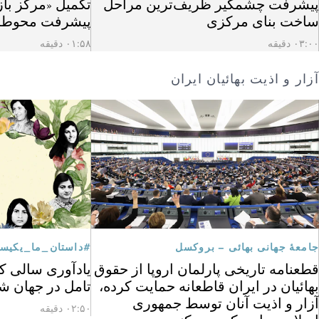
پیشرفت چشمگیر ظریف‌ترین مراحل
تکمیل «مرکز باز
ساخت بنای مرکزی
پیشرفت محوطه
۰۳:۰۰ دقیقه
۰۱:۵۸ دقیقه
آزار و اذیت بهائیان ایران
جامعهٔ جهانی بهائی – بروکسل
#داستان_ما_یکیس
قطعنامه تاریخی پارلمان اروپا از حقوق
یادآوری سالی که
بهائیان در ایران قاطعانه حمایت کرده،
تامل در جهان ش
آزار و اذیت آنان توسط جمهوری
۰۲:۵۰ دقیقه