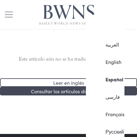
العربية
Este artículo aún no se ha traducido al español.
English
Español
Leer en inglés
Consultar los artículos disponibles
فارسی
Français
Русский