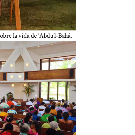
obre la vida de ‘Abdu’l-Bahá.