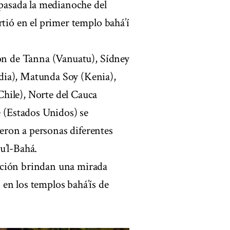
pasada la medianoche del
rtió en el primer templo bahá’í
ión de Tanna (Vanuatu), Sídney
dia), Matunda Soy (Kenia),
hile), Norte del Cauca
(Estados Unidos) se
eron a personas diferentes
u’l-Bahá.
ación brindan una mirada
en los templos bahá’ís de