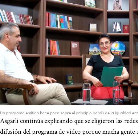
Un programa emitido hace poco sobre el principio bahá’í de la igualdad en
Asgarli continúa explicando que se eligieron las rede
difusión del programa de vídeo porque mucha gente e