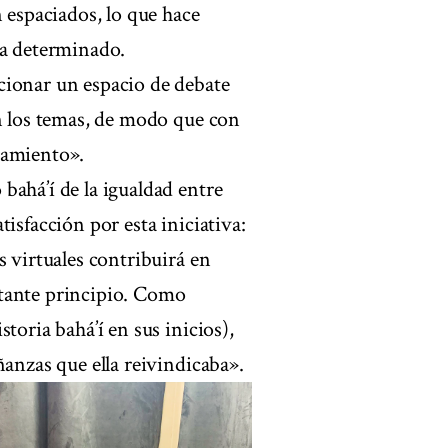
n espaciados, lo que hace
ma determinado.
cionar un espacio de debate
en los temas, de modo que con
samiento».
bahá’í de la igualdad entre
isfacción por esta iniciativa:
s virtuales contribuirá en
rtante principio. Como
toria bahá’í en sus inicios),
ñanzas que ella reivindicaba».