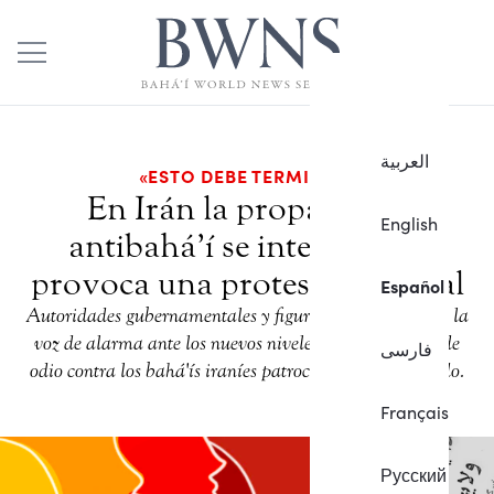
العربية
«ESTO DEBE TERMINAR»
En Irán la propaganda
English
antibahá’í se intensifica y
provoca una protesta mundial
Español
Autoridades gubernamentales y figuras destacadas dan la
voz de alarma ante los nuevos niveles de la campaña de
فارسی
odio contra los bahá'ís iraníes patrocinada por el Estado.
Français
Русский