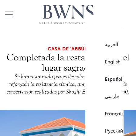
العربية
CASA DE ‘ABBÚD
Completada la restauración del
English
lugar sagrado
Se han restaurado partes descoloridas del edificio y
Español
reforzado la resistencia sísmica, ampliando las obras de
conservación realizadas por Shoghi Effendi en los años 50.
فارسی
Français
Русский