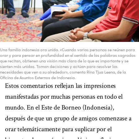
Una familia indonesia ora unida. «Cuando varias personas se reúnen para
orar y para pensar en profundidad en el sentido de las palabras sagradas
que recitan, obtienen una visión más clara de lo que es importante y se
sienten más unidas. Toman decisiones y actúan para resolver las
necesidades que ven a su alrededor», comenta Rina Tjua Leena, de la
Oficina de Asuntos Externos de Indonesia.
Estos comentarios reflejan las impresiones
manifestadas por muchas personas en todo el
mundo. En el Este de Borneo (Indonesia),
después de que un grupo de amigos comenzase a
orar telemáticamente para suplicar por el