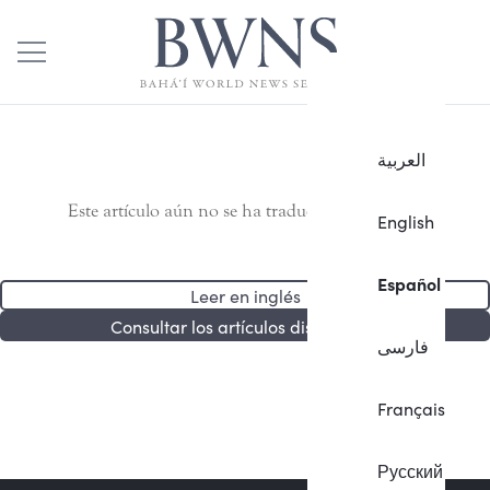
العربية
Este artículo aún no se ha traducido al español.
English
Español
Leer en inglés
Consultar los artículos disponibles
فارسی
Français
Русский