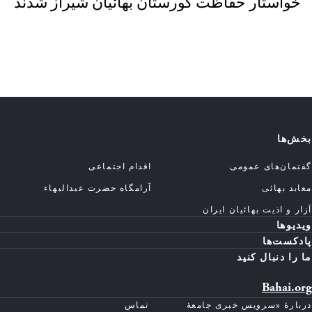
خواستار حفاظت گورستان بهائیان شیراز شدند
بخش‌ها
گفتمان‌های عمومی
اقدام اجتماعی
معابد بهائی
آرامگاه حضرت عبدالبهاء
آزار و اذیت بهائیان ایران
ویدیوها
پادکست‌ها
ما را دنبال کنید
Bahai.org
دربارهٔ «سرویس خبری جامعهٔ
تماس