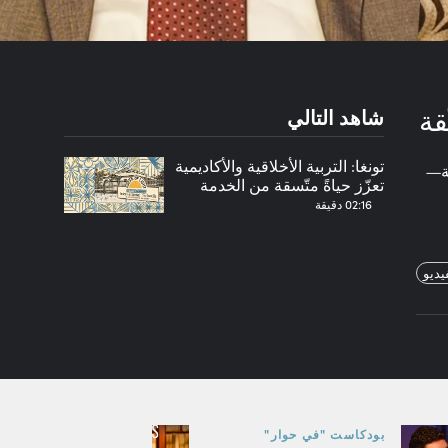
شاهد التالي
قة
تونغا: التربية الأخلاقية والأكاديمية
عة—
تعزّز حياةً متّسقة من الخدمة
02:16 دقيقة
يديو
بودكاست "في حوار"