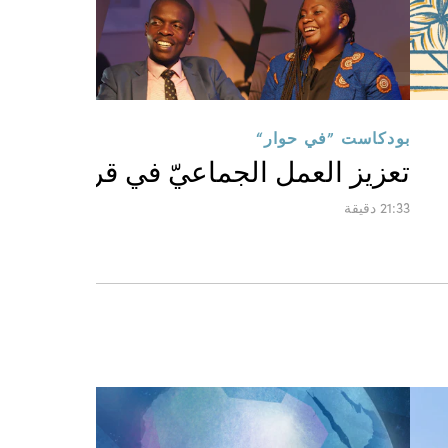
بودكاست ”في حوار“
تعزيز العمل الجماعيّ في قرية كانجاف
21:33 دقيقة