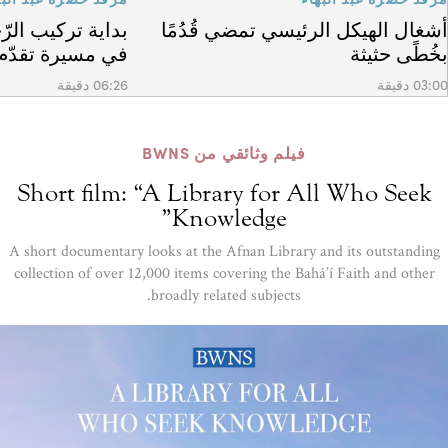
أشغال الهيكل الرئيسي تمضي قُدُمًا
بداية تركيب الرّ
بخُطًى حثيثة
في مسيرة تقدّم 
03:00 دقيقة
06:26 دقيقة
فيلم وثائقي من BWNS
Short film: “A Library for All Who Seek
Knowledge”
A short documentary looks at the Afnan Library and its outstanding
collection of over 12,000 items covering the Bahá’í Faith and other
broadly related subjects.