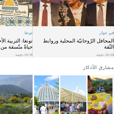
في حوار
تونغا
المحافل الرّوحانيّة المحلية وروابط
تونغا: التربية الأ
الثّقة
حياةً متّسقة من
20:29 دقيقة
02:16 دقيقة
مشارق الأذكار