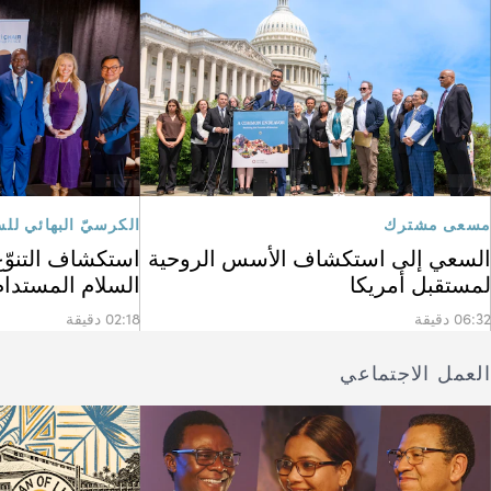
مسعى مشترك
الكرسيّ البهائي للس
السعي إلى استكشاف الأسس الروحية
استكشاف التنوّع
لمستقبل أمريكا
السلام المستدام
06:32 دقيقة
02:18 دقيقة
العمل الاجتماعي