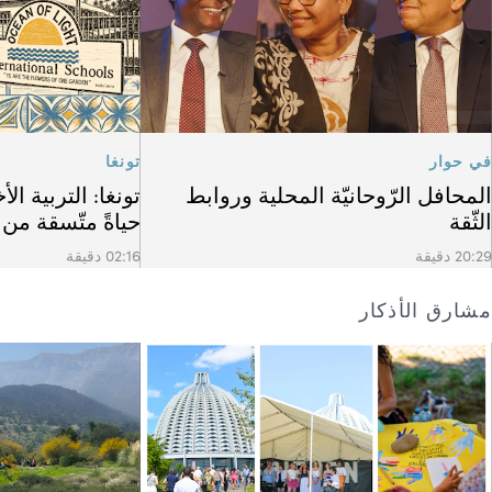
في حوار
تونغا
المحافل الرّوحانيّة المحلية وروابط
تونغا: التربية الأ
الثّقة
حياةً متّسقة من
20:29 دقيقة
02:16 دقيقة
مشارق الأذكار