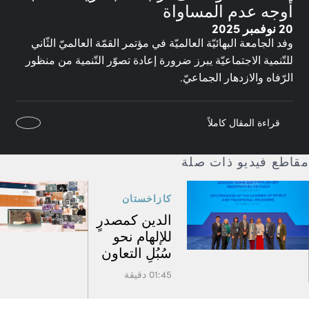
أوجه عدم المساواة
20 نوفمبر 2025
وفد الجامعة البهائيّة العالميّة في مؤتمر القمّة العالميّ الثّاني
للتّنمية الاجتماعيّة يبرز ضرورة إعادة تصوّر التّنمية من منظور
الرّفاه والازدهار الجماعيّ.
قراءة المقال كاملاً
مقاطع فيديو ذات صلة
كازاخستان
الدين كمصدرٍ
للإلهام نحو
سُبُلِ التعاون
01:45 دقيقة