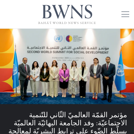
مؤتمر القمّة العالميّ الثّاني للتّنمية
الاجتماعيّة: وفد الجامعة البهائيّة العالميّة
يسلّط الضّوء على ترابط البشريّة لمعالجة