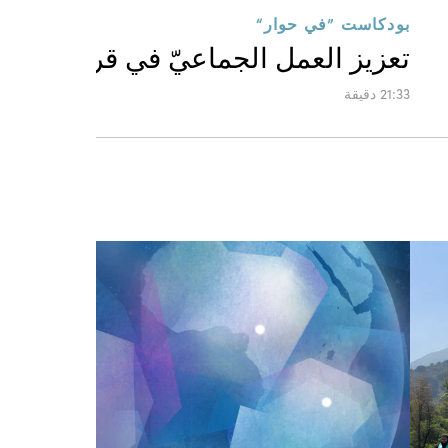
بودكاست ”في حوار“
تعزيز العمل الجماعيّ في قرية كانجاف
21:33 دقيقة