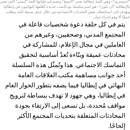
"إنتيسيري"—وهي كلمة إيطالية تعني "النسج" وتضم في طياتها كلمة "إيسير" التي تعني
بالإيطالية "أن تكون"—هو اسم سلسلة بودكاست جديدة أطلقها البهائيون في إيطاليا،
وتهدف إلى استكشاف بعض التحديات الاجتماعية من خلال عمل بسيط لكنه يتطلب
عمقًا ألا وهو إجراء حوار.
يتم في كل حلقة دعوة شخصيات فاعلة في
المجتمع المدني، وصحفيين، وغيرهم من
العاملين في مجال الإعلام، للمشاركة في
محادثات عميقة وبنّاءة تُعدّ أساسية لتحقيق
التماسك الاجتماعي. هذا وتُمثّل هذه السلسلة
أحد جوانب مساهمة مكتب العلاقات العامة
البهائي في إيطاليا فيما يصفه بتطور الحوار العام
في إيطاليا، وهي جهود لا تهدف ببساطة لترويج
مواقف مُحددة، بل تسعى إلى الارتقاء بجودة
المحادثات المتعلقة بتحديات المجتمع الأكثر
إلحاحًا.