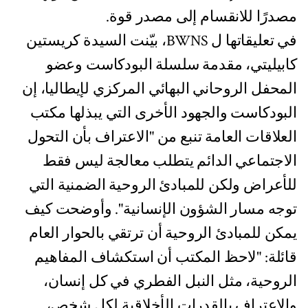
مصدرًا للانقسام إلى مصدر قوة.
في تعليقاتها ل BWNS، بيّنت السيدة كريستين
كابيليتي، مقدمة سلسلة البودكاست وعضو
المحفل الروحاني البهائي المركزي لإيطاليا، إن
البودكاست والجهود الأخرى التي يبذلها مكتب
العلاقات العامة تنبع من "الاعتراف بأن التحول
الاجتماعي الدائم يتطلب معالجة ليس فقط
للأعراض ولكن للمبادئ الروحية الضمنية التي
توجه مسار الشؤون الإنسانية". وأوضحت كيف
يمكن للمبادئ الروحية أن ترتقي بالحوار العام
قائلة: "لاحظ المكتب أن استكشاف المفاهيم
الروحية، مثل النبل الفطري في كل إنسان،
والاعتراف بالقدرات الأخلاقية لكل شخص،