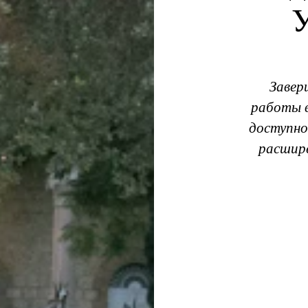
Завер
работы в
доступно
расшир