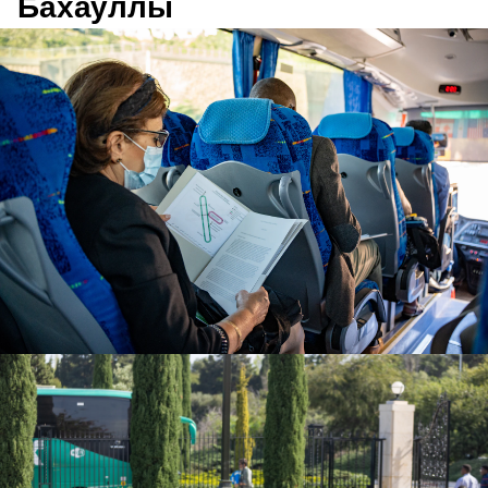
Бахауллы