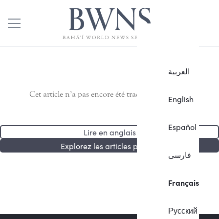
العربية
Cet article n’a pas encore été traduit en français.
English
Español
Lire en anglais
Explorez les articles publiés
فارسی
Français
Русский