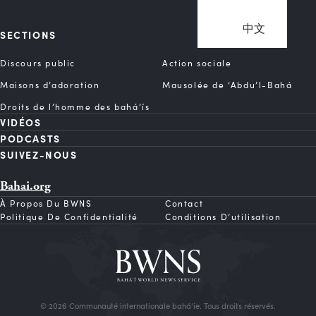
中文
SECTIONS
Discours public
Action sociale
Maisons d’adoration
Mausolée de ‘Abdu’l-Bahá
Droits de l’homme des bahá’ís
VIDÉOS
PODCASTS
SUIVEZ-NOUS
Bahai.org
À Propos Du BWNS
Contact
Politique De Confidentialité
Conditions D’utilisation
© 2026 Communauté internationale bahá’íe. Tous droits réservés.