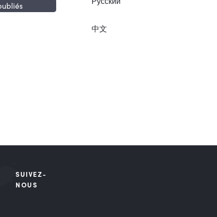
Русский
publiés
中文
SUIVEZ-
NOUS