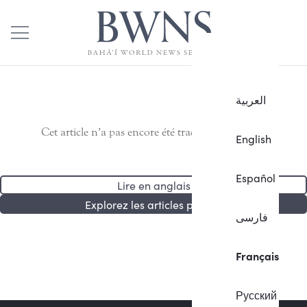
العربية
Cet article n’a pas encore été traduit en français.
English
Español
Lire en anglais
Explorez les articles publiés
فارسی
Français
Русский