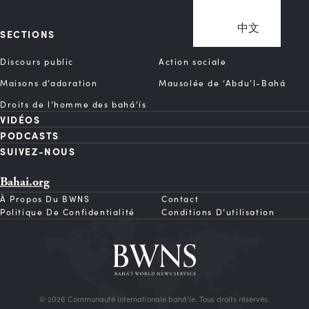
中文
SECTIONS
Discours public
Action sociale
Maisons d’adoration
Mausolée de ‘Abdu’l-Bahá
Droits de l’homme des bahá’ís
VIDÉOS
PODCASTS
SUIVEZ-NOUS
Bahai.org
À Propos Du BWNS
Contact
Politique De Confidentialité
Conditions D’utilisation
© 2026 Communauté internationale bahá’íe. Tous droits réservés.