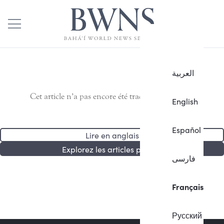
العربية
Cet article n’a pas encore été traduit en français.
English
Español
Lire en anglais
Explorez les articles publiés
فارسی
Français
Русский