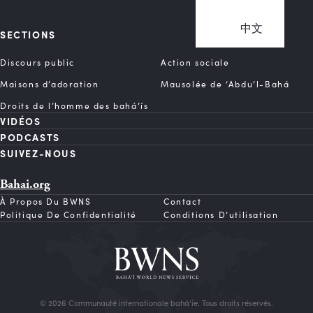
中文
SECTIONS
Discours public
Action sociale
Maisons d’adoration
Mausolée de ‘Abdu’l-Bahá
Droits de l’homme des bahá’ís
VIDÉOS
PODCASTS
SUIVEZ-NOUS
Bahai.org
À Propos Du BWNS
Contact
Politique De Confidentialité
Conditions D’utilisation
© 2026 Communauté internationale bahá’íe. Tous droits réservés.